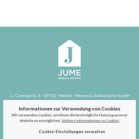
C/ Concepció, 6 · 07702 · Mahón · Menorca, Balearische Inseln
(+34) 971 36 32 66
reservas@hostaljume.com
Informationen zur Verwendung von Cookies
Checken Sie unsere Verfügbarkeit
Wir verwenden Cookies, um Ihnen die bestmögliche Nutzung unserer
Website zu ermöglichen.
Weitere Informationen zu Cookies
Cookie-Einstellungen verwalten
Home
Hostal
Zimmer
Service
Fotogalerie
Lage