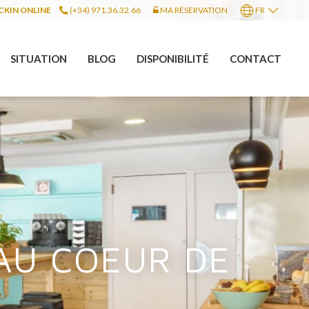
CKIN ONLINE
(+34) 971.36.32.66
MA RÉSERVATION
FR
SITUATION
BLOG
DISPONIBILITÉ
CONTACT
 AU COEUR DE