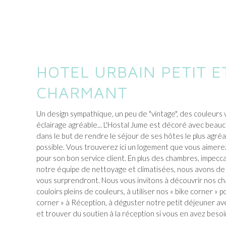
HOTEL URBAIN PETIT E
CHARMANT
Un design sympathique, un peu de "vintage", des couleurs v
éclairage agréable... L'Hostal Jume est décoré avec beauc
dans le but de rendre le séjour de ses hôtes le plus agréab
possible. Vous trouverez ici un logement que vous aimer
pour son bon service client. En plus des chambres, impe
notre équipe de nettoyage et climatisées, nous avons d
vous surprendront. Nous vous invitons à découvrir nos ch
couloirs pleins de couleurs, à utiliser nos « bike corner » p
corner » à Réception, à déguster notre petit déjeuner ave
et trouver du soutien à la réception si vous en avez beso