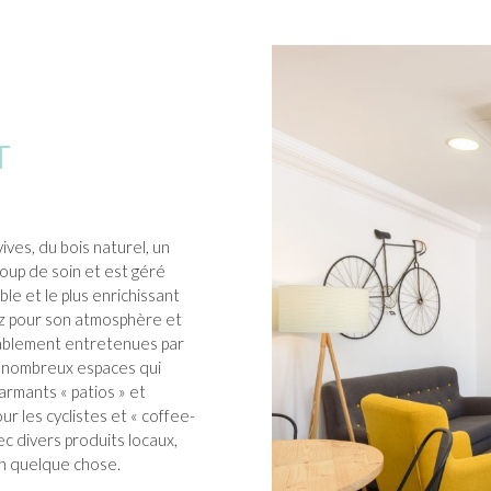
T
ives, du bois naturel, un
oup de soin et est géré
le et le plus enrichissant
ez pour son atmosphère et
ccablement entretenues par
e nombreux espaces qui
armants « patios » et
our les cyclistes et « coffee-
c divers produits locaux,
in quelque chose.